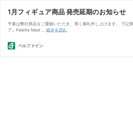
1月フィギュア商品 発売延期のお知らせ
平素は弊社商品をご愛顧いただき、厚く御礼申し上げます。 下記商
1
ア』Palette Mast …
続きを読む
月
フ
ベルファイン
ィ
ギ
ュ
ア
商
品
発
売
延
期
の
お
知
ら