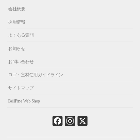
会社概要
採用情報
よくある質問
お知らせ
お問い合わせ
ロゴ・宣材使用ガイドライン
サイトマップ
BellFine Web Shop
Fa
In
X
ce
st
bo
ag