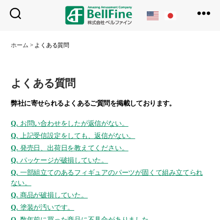
ベ
ル
ホーム
>
よくある質問
フ
ァ
イ
ン
よくある質問
弊社に寄せられるよくあるご質問を掲載しております。
Q.
お問い合わせをしたが返信がない。
Q.
上記受信設定をしても、返信がない。
Q.
発売日、出荷日を教えてください。
Q.
パッケージが破損していた。
Q.
一部組立てのあるフィギュアのパーツが固くて組み立てられ
ない。
Q.
商品が破損していた。
Q.
塗装が汚いです。
Q.
数年前に買った商品に不具合がありました。