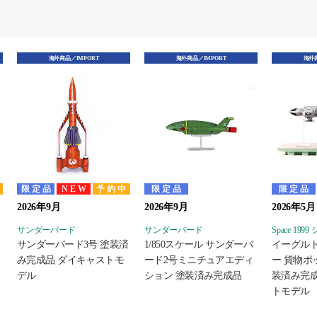
海外商品／IMPORT
海外商品／IMPORT
海外商
中
限定品
NEW
予約中
限定品
限定品
2026年9月
2026年9月
2026年5月
サンダーバード
サンダーバード
Space 199
サンダーバード3号 塗装済
1/850スケール サンダーバ
イーグル
み完成品 ダイキャストモ
ード2号ミニチュアエディ
ー 貨物ポ
デル
ション 塗装済み完成品
装済み完成
トモデル