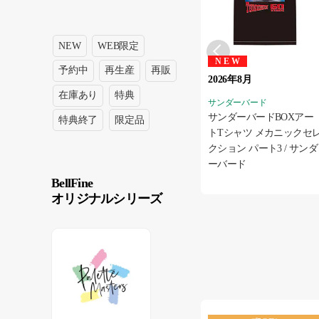
NEW
WEB限定
NEW
予約中
再生産
再販
2026年8月
在庫あり
特典
サンダーバード
サンダーバードBOXアー
特典終了
限定品
トTシャツ メカニックセ
クション パート3 / サンダ
ーバード
BellFine
オリジナルシリーズ