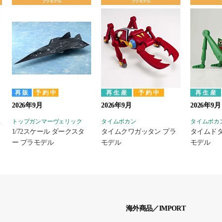
プラモデル
プラモデル
了
再販
予約中
特典終了
再生産
予約中
再生産
2026年9月
2026年9月
2026年9月
ーマン
トップガンマーヴェリック
タイムボカン
タイムボカ
1/72スケール ダークスタ
タイムクワガッタン プラ
タイムドタ
ー プラモデル
モデル
モデル
海外商品／IMPORT