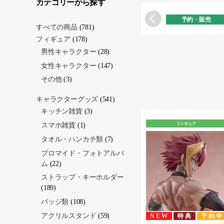
カテゴリーから探す
予約・販売
すべての商品
(781)
フィギュア
(178)
男性キャラクター
(28)
女性キャラクター
(147)
その他
(3)
キャラクターグッズ
(541)
キッチン雑貨
(3)
スマホ雑貨
(1)
フィギュア
タオル・ハンカチ類
(7)
ブロマイド・フォトアルバ
ム
(22)
ストラップ・キーホルダー
(189)
バッジ類
(108)
アクリルスタンド
(59)
NEW
特典
予約中