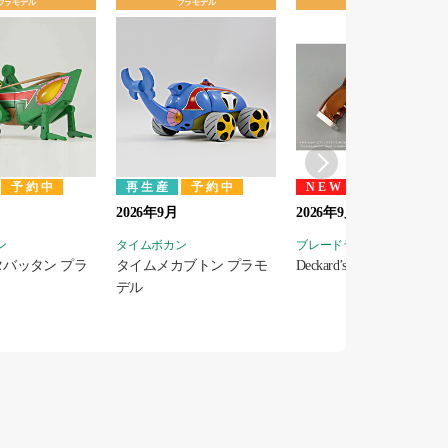
プラモデル
プラモデル
プラモデル
予約中
再生産
予約中
NEW
予約中
2026年9月
2026年9月
ン
タイムボカン
ブレードランナー 2049
バッタン プラ
タイムメカブトン プラモ
Deckard’s Blaster プラモ
デル