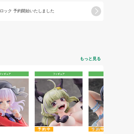
マール・バロック 予約開始いたしました
202
予約・販売
もっと見る
フィギュア
フィギュア
フィギュア
予約中
予約中
特典終了