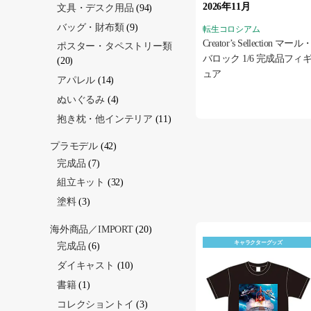
2026年11月
文具・デスク用品
(94)
バッグ・財布類
(9)
転生コロシアム
Creator’s Sellection マール
ポスター・タペストリー類
バロック 1/6 完成品フィ
(20)
ュア
アパレル
(14)
ぬいぐるみ
(4)
抱き枕・他インテリア
(11)
プラモデル
(42)
完成品
(7)
組立キット
(32)
塗料
(3)
海外商品／IMPORT
(20)
キャラクターグッズ
完成品
(6)
ダイキャスト
(10)
書籍
(1)
コレクショントイ
(3)