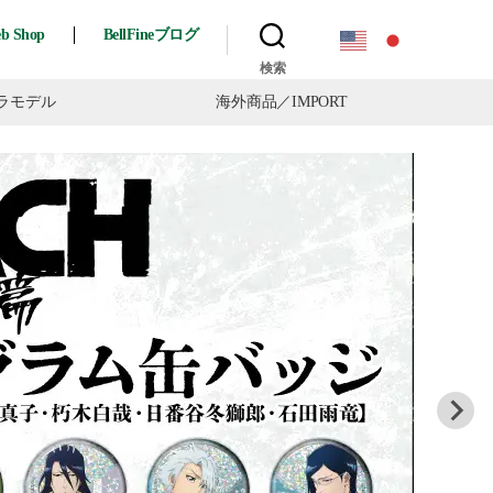
eb Shop
BellFineブログ
検索
ラモデル
海外商品
／IMPORT