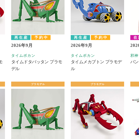
再生産
予約中
再生産
予約中
在
2026年9月
2026年9月
20
タイムボカン
タイムボカン
邪神
モ
タイムドタバッタン プラモ
タイムメカブトン プラモデ
パン
デル
ル
プラモデル
プラモデル