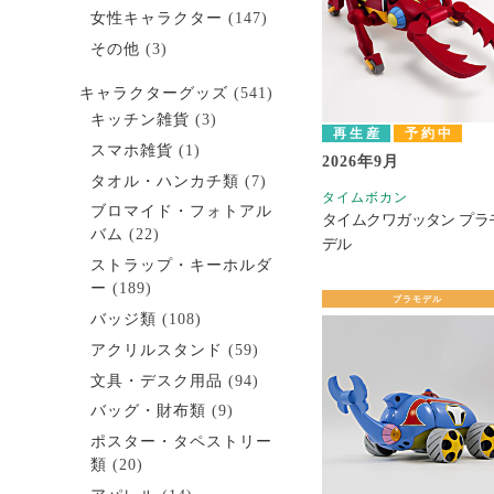
女性キャラクター
(147)
その他
(3)
キャラクターグッズ
(541)
キッチン雑貨
(3)
再生産
予約中
スマホ雑貨
(1)
2026年9月
タオル・ハンカチ類
(7)
タイムボカン
ブロマイド・フォトアル
タイムクワガッタン プラ
バム
(22)
デル
ストラップ・キーホルダ
ー
(189)
プラモデル
バッジ類
(108)
アクリルスタンド
(59)
文具・デスク用品
(94)
バッグ・財布類
(9)
ポスター・タペストリー
類
(20)