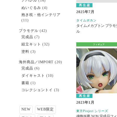
アパレル
(14)
再生産
ぬいぐるみ
(4)
2025年7月
抱き枕・他インテリア
(11)
タイムボカン
タイムメカブトン プラモ
プラモデル
(42)
ル
完成品
(7)
組立キット
(32)
フィギュア
塗料
(3)
海外商品／IMPORT
(20)
完成品
(6)
ダイキャスト
(10)
書籍
(1)
コレクショントイ
(3)
再生産
2023年1月
NEW
WEB限定
東方Project シリーズ
魂魄妖夢 NON 完成品フ