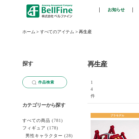
お知らせ
ベ
ル
フ
ホーム
>
すべてのアイテム
>
再生産
ァ
イ
ン
再生産
探す
1
作品検索
4
件
カテゴリーから探す
プラモデル
すべての商品
(781)
フィギュア
(178)
男性キャラクター
(28)