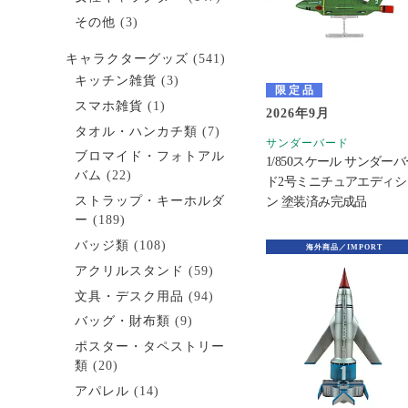
その他
(3)
キャラクターグッズ
(541)
キッチン雑貨
(3)
限定品
スマホ雑貨
(1)
2026年9月
タオル・ハンカチ類
(7)
サンダーバード
ブロマイド・フォトアル
1/850スケール サンダー
バム
(22)
ド2号ミニチュアエディシ
ストラップ・キーホルダ
ン 塗装済み完成品
ー
(189)
バッジ類
(108)
海外商品／IMPORT
アクリルスタンド
(59)
文具・デスク用品
(94)
バッグ・財布類
(9)
ポスター・タペストリー
類
(20)
アパレル
(14)