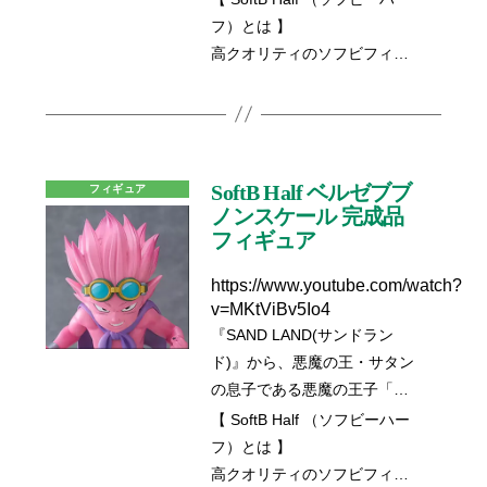
登場！
フ）とは 】
2023年に発売しました
高クオリティのソフビフィギ
「SoftB」シリーズのパックマ
ュアシリーズ「SoftB」のハー
ンをハーフサイズ（約15cm）
フサイズ(約15cm)のシリーズ
でお届けいたします。
になります。
サイズが変わっても、パック
マンのクール且つ可愛さは必
SoftB Half ベルゼブブ
フィギュア
見です！ゲームの世界から飛
ノンスケール 完成品
フィギュア
び出してきたパックマンを、
お部屋のインテリアとして、
https://www.youtube.com/watch?
オブジェとして、是非あなた
v=MKtViBv5Io4
のお手元にお迎えください。
『SAND LAND(サンドラン
ド)』から、悪魔の王・サタン
の息子である悪魔の王子「ベ
ルゼブブ」が、SoftB Halfで登
【 SoftB Half （ソフビーハー
場！
フ）とは 】
一部ソフビの成形を採用し、
高クオリティのソフビフィギ