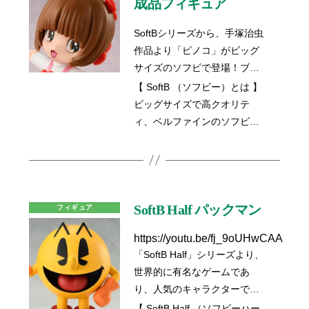
成品フィギュア
つ可愛く再現いたしました。
超音速のハリネズミ「ソニッ
SoftBシリーズから、手塚治虫
ク」を、お部屋のインテリア
作品より「ピノコ」がビッグ
として、オブジェとして、是
サイズのソフビで登場！ブラ
非あなたのお手元にお迎えく
ック・ジャックのオクタン
【 SoftB （ソフビー）とは 】
ださい。
（奥さん）として家事をこな
ビッグサイズで高クオリテ
し、治療の助手も務める。オ
ィ、ベルファインのソフビフ
マセでおてんばな女の子。今
ィギュアシリーズです。
回はコミックで登場した配色
で塗装しました。愛くるしい
ピノコをインテリアとして、
オブジェとして、是非あなた
SoftB Half パックマン
フィギュア
のお手元にお迎えください。
https://youtu.be/fj_9oUHwCAA
「SoftB Half」シリーズより、
世界的に有名なゲームであ
り、人気のキャラクターであ
る「パックマン」のソフビが
【 SoftB Half （ソフビーハー