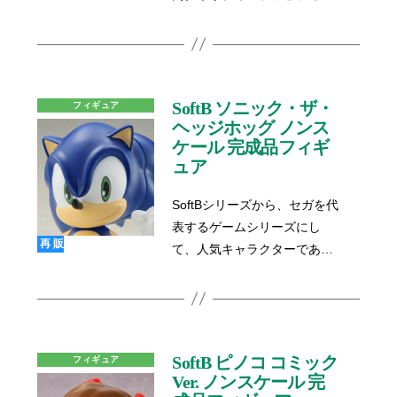
で、クール且つ可愛く再現い
分には特典が付属いたしませ
ュアシリーズ「SoftB」のハー
たしました。超音速のハリネ
ん。何卒ご了承くださいます
フサイズ(約15cm)のシリーズ
ズミ「ソニック」をお部屋の
よう、お願い申し上げます。
になります。
インテリアとして、オブジェ
として、是非あなたのお手元
SoftB ソニック・ザ・
フィギュア
にお迎えください。
ヘッジホッグ ノンス
ケール 完成品フィギ
ュア
SoftBシリーズから、セガを代
表するゲームシリーズにし
再販
て、人気キャラクターである
「ソニック・ザ・ヘッジホッ
グ」が約30cmのビッグサイズ
のソフビで登場！圧巻のボリ
ュームのソニックは、ゲーム
の世界から飛び出してきたか
SoftB ピノコ コミック
フィギュア
Ver. ノンスケール 完
のような存在感で、クール且