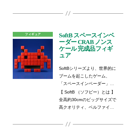
戦闘を仕掛けようとするベル
ュアシリーズ「SoftB」のハー
ゼブブを躍動感のあるポーズ
フサイズ(約15cm)のシリーズ
で再現！
になります。
少年らしい体形、鮮やかな色
使いなど、可愛らしさも存分
SoftB スペースインベ
フィギュア
に追及いたしました。
ーダー CRAB ノンス
ケール 完成品フィギ
夜更かししたうえに歯も磨か
ュア
ず寝てしまう、自称“ワルの中
のワル”ベルゼブブを是非あな
SoftBシリーズより、世界的に
たのお手元にお迎えくださ
ブームを起こしたゲーム、
い。
「スペースインベーダー」の
CRABがビッグサイズのソフ
【 SoftB （ソフビー）とは 】
ビで登場！高さ約28cm、横幅
全高約30cmのビッグサイズで
約39cmの圧巻のボリューム
高クオリティ、ベルファイン
で、ゲームの世界から飛び出
のソフビフィギュアシリーズ
してきました。 ゲームの世界
です。
さながらのドット、インパク