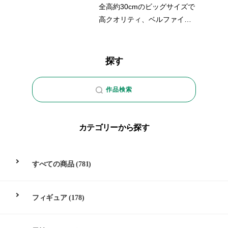
は、時空を超えて実際に飛び
全高約30cmのビッグサイズで
出してきたかのような存在感
高クオリティ、ベルファイン
です。
の新たなソフビフィギュアシ
インテリアとして、どこに飾
リーズ、「SoftB（ソフビ
っても可愛らしいお部屋のオ
ー）」の展開が決定！記念す
探す
ブジェとしていかがでしょう
べき第1弾は、ユニコが登場！
か。そんな愛らしいユニコを
今後のラインナップにも是非
作品検索
是非あなたの元にお迎えくだ
ご注目ください。
さい。
カテゴリーから探す
すべての商品
(781)
フィギュア
(178)