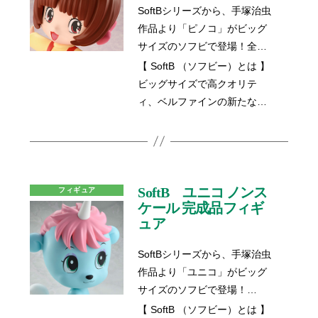
SoftBシリーズから、手塚治虫
作品より「ピノコ」がビッグ
サイズのソフビで登場！全高
約28cmと存在感のある圧巻の
【 SoftB （ソフビー）とは 】
ボリュームです。家や職場に
ビッグサイズで高クオリテ
ピノコがいる！あなたもブラ
ィ、ベルファインの新たなソ
ック・ジャックの気分を味わ
フビフィギュアシリーズで
ってみませんか？愛くるしい
す。「SoftB（ソフビー）」第
ピノコをインテリアとして、
3弾は、ピノコが登場！今後の
オブジェとして、是非あなた
ラインナップにも是非ご注目
のお手元にお迎えください。
ください。
SoftB ユニコ ノンス
フィギュア
ケール 完成品フィギ
ュア
SoftBシリーズから、手塚治虫
作品より「ユニコ」がビッグ
サイズのソフビで登場！
圧巻のボリュームのユニコ
【 SoftB （ソフビー）とは 】