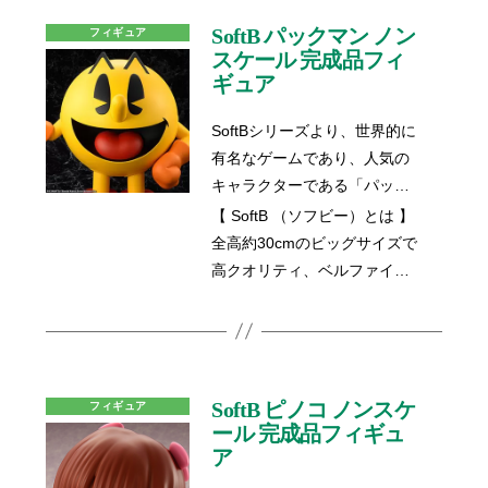
トのある赤色の塗装で、
CRABの放つ存在感は抜群で
SoftB パックマン ノン
フィギュア
す！ 宇宙からやってきた
スケール 完成品フィ
ギュア
CRABを、インテリアとし
て、オブジェとして、あなた
SoftBシリーズより、世界的に
のお部屋もインベード（侵
有名なゲームであり、人気の
略）されてください。
キャラクターである「パック
マン」がビッグサイズのソフ
【 SoftB （ソフビー）とは 】
ビで登場！高さ約30cm、横幅
全高約30cmのビッグサイズで
約33cmの圧巻のボリューム
高クオリティ、ベルファイン
で、クール且つ可愛く再現い
のソフビフィギュアシリーズ
たしました。まるでゲームの
です。
世界から飛び出してきたよう
な存在感のあるパックマン
を、お部屋のインテリアとし
SoftB ピノコ ノンスケ
フィギュア
て、オブジェとして、是非あ
ール 完成品フィギュ
ア
なたのお手元にお迎えくださ
い。