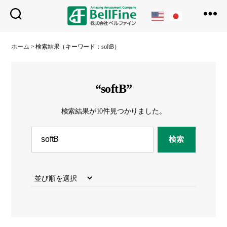
ベ
ル
ホーム
>
検索結果（キーワード：softB）
フ
ァ
イ
ン
“softB”
検索結果が10件見つかりました。