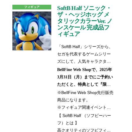
リネズミ「ソニック」をお部
ん。何卒ご了承くださいます
SoftB Half ソニック・
フィギュア
屋のインテリアとして、オブ
よう、お願い申し上げます。
ザ・ヘッジホッグ メ
ジェとして、是非あなたのお
タリックカラーVer. ノ
ンスケール 完成品フ
手元にお迎えください。
ィギュア
「SoftB Half」シリーズから、
セガを代表するゲームシリー
ズにして、人気キャラクター
である「
ソニック・ザ・ヘッ
BellFine Web Shopで、2025年
」のソフビが登場！
ジホッグ
3月31日（月）までにご予約い
2023年に発売をしました
ただくと、特典として『限定
「SoftB」シリーズのソニック
ロゴアクリルスタンド』が付
※BellFine Web Shop先行販売
がハーフサイズ（約15cm）、
属いたします。
商品になります。
且つメタリックカラーで登場
※この特典は、BellFine Web
※フィギュア関連イベント販
いたします。サイズが変わっ
Shopでのご予約・ご購入限定
売他、流通限定商品になりま
【 SoftB Half （ソフビーハー
ても、ゲームの世界から飛び
となります。2025年4月1日
す。
フ）とは 】
出してきたかのような存在感
（火）以降のご予約・ご購入
高クオリティのソフビフィギ