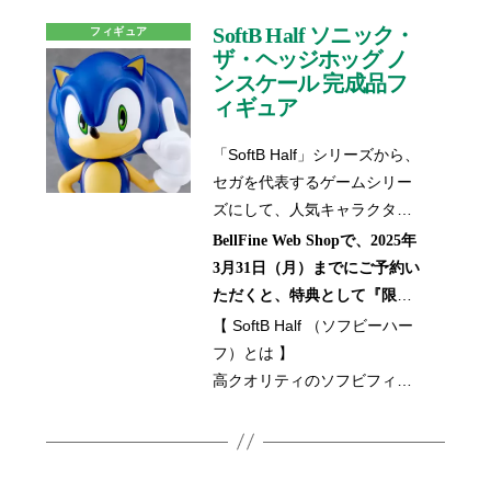
SoftB Half ソニック・
フィギュア
ザ・ヘッジホッグ ノ
ンスケール 完成品フ
ィギュア
「SoftB Half」シリーズから、
セガを代表するゲームシリー
ズにして、人気キャラクター
である「
ソニック・ザ・ヘッ
BellFine Web Shopで、2025年
」のソフビが登場！
ジホッグ
3月31日（月）までにご予約い
2023年に発売をしました
ただくと、特典として『限定
「SoftB」シリーズのソニック
ロゴアクリルスタンド』が付
【 SoftB Half （ソフビーハー
がハーフサイズ（約15cm）で
属いたします。
フ）とは 】
登場いたします。サイズが変
※この特典は、BellFine Web
高クオリティのソフビフィギ
わっても、ゲームの世界から
Shopでのご予約・ご購入限定
ュアシリーズ「SoftB」のハー
飛び出してきたかのような存
となります。2025年4月1日
フサイズ(約15cm)のシリーズ
在感で、クール且つ可愛く再
（火）以降のご予約・ご購入
になります。
現いたしました。超音速のハ
分には特典が付属いたしませ