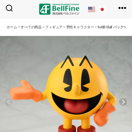
ベ
ル
ホーム
>
すべての商品
>
フィギュア
>
男性キャラクター
>
SoftB Half パックマン
フ
ァ
イ
ン