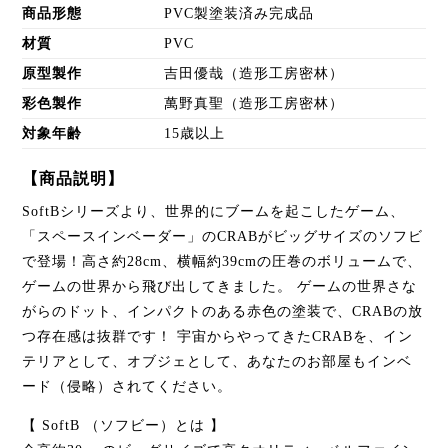
商品形態
PVC製塗装済み完成品
材質
PVC
原型製作
吉田優哉（造形工房密林）
彩色製作
萬野真聖（造形工房密林）
対象年齢
15歳以上
【商品説明】
SoftBシリーズより、世界的にブームを起こしたゲーム、
「スペースインベーダー」のCRABがビッグサイズのソフビ
で登場！高さ約28cm、横幅約39cmの圧巻のボリュームで、
ゲームの世界から飛び出してきました。 ゲームの世界さな
がらのドット、インパクトのある赤色の塗装で、CRABの放
つ存在感は抜群です！ 宇宙からやってきたCRABを、イン
テリアとして、オブジェとして、あなたのお部屋もインベ
ード（侵略）されてください。
【 SoftB （ソフビー）とは 】