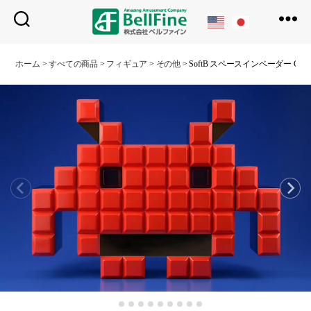
ベ
ル
ホーム
>
すべての商品
>
フィギュア
>
その他
>
SoftB スペースインベーダー CRA
フ
ァ
イ
ン