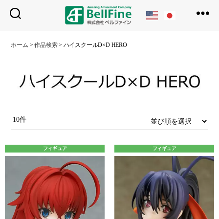
ベ
ル
ホーム
>
作品検索
>
ハイスクールD×D HERO
フ
ァ
イ
ン
10件
フィギュア
フィギュア