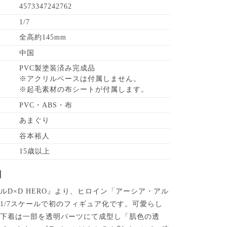
4573347242762
1/7
全高約145mm
中国
PVC製塗装済み完成品
※アクリルベースは付属しません。
※起毛素材の布シートが付属します。
PVC・ABS・布
あまぐり
谷本裕人
15歳以上
】
ルD×D HERO』より、ヒロイン「アーシア・アル
1/7スケールで初のフィギュア化です。可愛らし
の下着は一部を透明パーツにて成型し「肌色の透