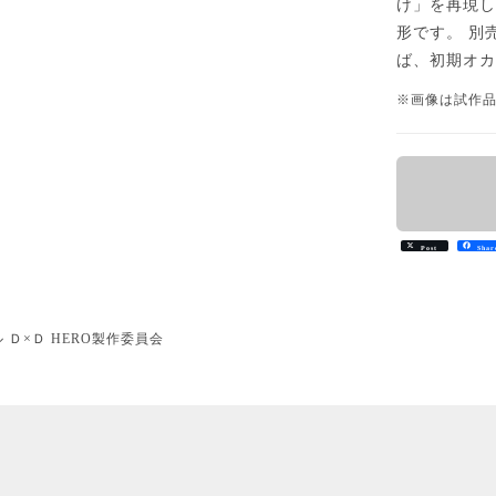
け」を再現し
形です。 別
ば、初期オ
※画像は試作
Post
Shar
Ｄ×Ｄ HERO製作委員会