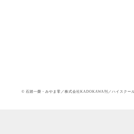
© 石踏一榮・みやま零／株式会社KADOKAWA刊／ハイスクール 