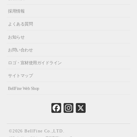
採用情報
よくある質問
お知らせ
お問い合わせ
ロゴ・宣材使用ガイドライン
サイトマップ
BellFine Web Shop
Fa
In
X
ce
st
bo
ag
ok
ra
©2026 BellFine Co.,LTD.