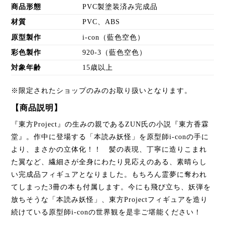
商品形態
PVC製塗装済み完成品
材質
PVC、ABS
原型製作
i-con（藍色空色）
彩色製作
920-3（藍色空色）
対象年齢
15歳以上
※限定されたショップのみのお取り扱いとなります。
【商品説明】
『東方Project』の生みの親であるZUN氏の小説『東方香霖
堂』。作中に登場する「本読み妖怪」を原型師i-conの手に
より、まさかの立体化！！ 髪の表現、丁寧に造りこまれ
た翼など、繊細さが全身にわたり見応えのある、素晴らし
い完成品フィギュアとなりました。もちろん霊夢に奪われ
てしまった3冊の本も付属します。今にも飛び立ち、妖弾を
放ちそうな「本読み妖怪」、東方Projectフィギュアを造り
続けている原型師i-conの世界観を是非ご堪能ください！