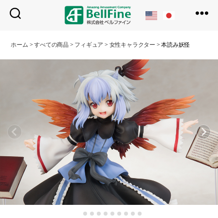
ベ
ル
ホーム
>
すべての商品
>
フィギュア
>
女性キャラクター
>
本読み妖怪
フ
ァ
イ
ン