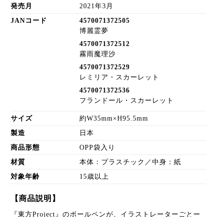
発売月
2021年3月
JANコード
4570071372505
博麗霊夢
4570071372512
霧雨魔理沙
4570071372529
レミリア・スカーレット
4570071372536
フランドール・スカーレット
サイズ
約W35mm×H95.5mm
製造
日本
商品形態
OPP袋入り
材質
本体：プラスチック／中身：紙
対象年齢
15歳以上
【商品説明】
『東方Project』のボールペンが、イラストレーターごとー