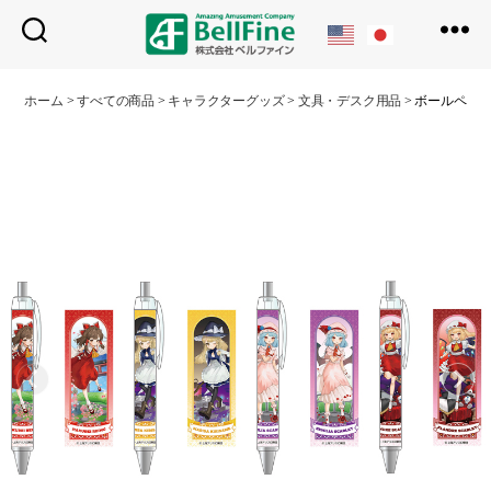
ベ
ル
ホーム
>
すべての商品
>
キャラクターグッズ
>
文具・デスク用品
>
ボールペン ill
フ
ァ
イ
ン