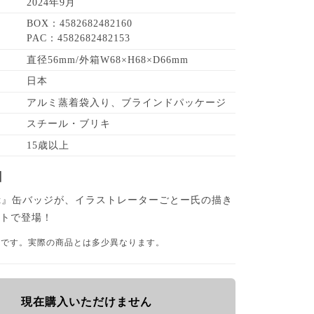
2024年9月
BOX：4582682482160
PAC：4582682482153
直径56mm/外箱W68×H68×D66mm
日本
アルミ蒸着袋入り、ブラインドパッケージ
スチール・ブリキ
15歳以上
】
ject』缶バッジが、イラストレーターごとー氏の描き
ストで登場！
品です。実際の商品とは多少異なります。
現在購入いただけません