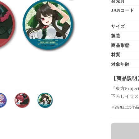
発売月
JANコード
サイズ
製造
商品形態
材質
対象年齢
【商品説明
『東方Pro
下ろしイラ
※画像は試作