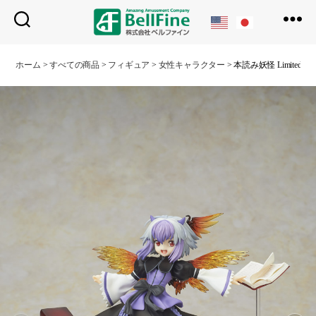
ベ
ル
ホーム
>
すべての商品
>
フィギュア
>
女性キャラクター
>
本読み妖怪 Limited Edit
フ
ァ
イ
ン