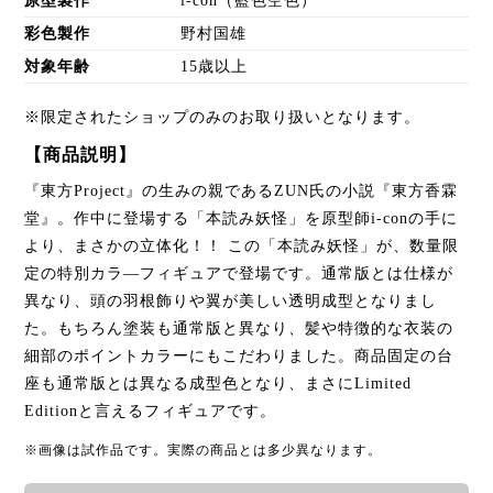
原型製作
i-con（藍色空色）
彩色製作
野村国雄
対象年齢
15歳以上
※限定されたショップのみのお取り扱いとなります。
【商品説明】
『東方Project』の生みの親であるZUN氏の小説『東方香霖
堂』。作中に登場する「本読み妖怪」を原型師i-conの手に
より、まさかの立体化！！ この「本読み妖怪」が、数量限
定の特別カラ―フィギュアで登場です。通常版とは仕様が
異なり、頭の羽根飾りや翼が美しい透明成型となりまし
た。もちろん塗装も通常版と異なり、髪や特徴的な衣装の
細部のポイントカラーにもこだわりました。商品固定の台
座も通常版とは異なる成型色となり、まさにLimited
Editionと言えるフィギュアです。
※画像は試作品です。実際の商品とは多少異なります。