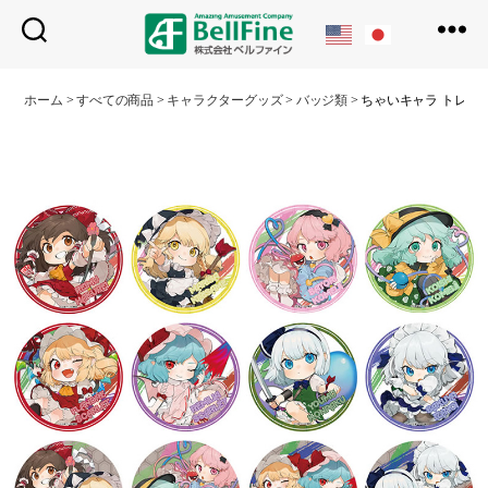
ベ
ル
ホーム
>
すべての商品
>
キャラクターグッズ
>
バッジ類
>
ちゃいキャラ トレー
フ
ァ
イ
ン