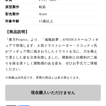
原型製作
栢凪
彩色製作
Aizer
対象年齢
15歳以上
【商品説明】
『東方Project』より、「魂魄妖夢」がNONスケールフィギ
ュアで登場します。人気イラストレーター・スコッティ氏
がフィギュア用に描きおろしたイラストを元に、刀を構え
て凛とした姿を立体化致しました。楼観剣と白楼剣の二振
りを操る凛々しく躍動感のある姿を、ぜひお手元でご堪能
ください。
※画像は試作品です。実際の商品とは多少異なります。
現在購入いただけません