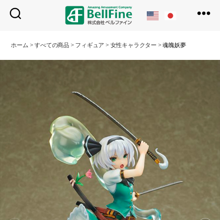
ベ
ル
ホーム
>
すべての商品
>
フィギュア
>
女性キャラクター
>
魂魄妖夢
フ
ァ
イ
ン