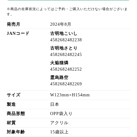
※商品の在庫状況によってはご予約・ご購入いただけない場合がございま
す。
発売月
2024年8月
JANコード
古明地こいし
4582682482238
古明地さとり
4582682482245
火焔猫燐
4582682482252
霊烏路空
4582682482269
サイズ
W123mm×H154mm
製造
日本
商品形態
OPP袋入り
材質
アクリル
対象年齢
15歳以上