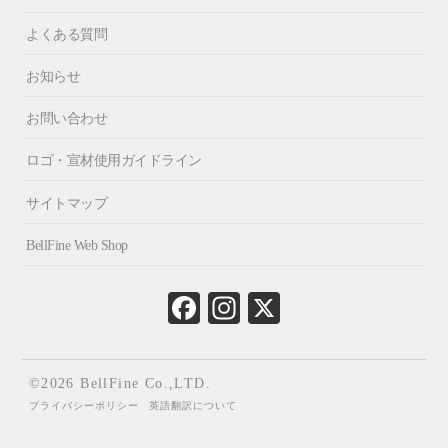
よくある質問
お知らせ
お問い合わせ
ロゴ・宣材使用ガイドライン
サイトマップ
BellFine Web Shop
Fa
In
X
ce
st
bo
ag
ok
ra
©2026 BellFine Co.,LTD.
m
プライバシーポリシー
英語翻訳について