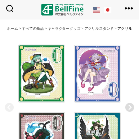
ベ
ル
ホーム
>
すべての商品
>
キャラクターグッズ
>
アクリルスタンド
>
アクリルスタンド
フ
ァ
イ
ン