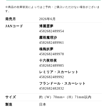
※商品の在庫状況によってはご予約・ご購入いただけない場合がございま
す。
発売月
2026年6月
JANコード
博麗霊夢
4582682489954
霧雨魔理沙
4582682489961
魂魄妖夢
4582682489978
十六夜咲夜
4582682489985
レミリア・スカーレット
4582682489992
フランドール・スカーレット
4582682482832
サイズ
約（W）70mm×（H）71mm以内
製造
日本