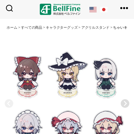
ベ
ル
ホーム
>
すべての商品
>
キャラクターグッズ
>
アクリルスタンド
>
ちゃいキャラ
フ
ァ
イ
ン