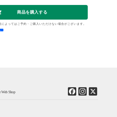
況によってはご予約・ご購入いただけない場合がございます。
e
Fa
In
X
ne Web Shop
ce
st
bo
ag
ok
ra