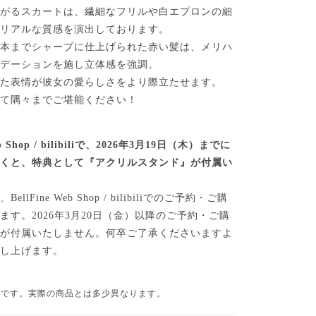
広がるスカートは、繊細なフリルや白エプロンの細
がリアルな質感を演出しております。
一本までシャープに仕上げられた赤い髪は、メリハ
ラデーションを施し立体感を強調。
した表情が彼女の愛らしさをより際立たせます。
にて隅々までご堪能ください！
Web Shop / bilibiliで、2026年3月19日（木）までに
だくと、特典として『アクリルスタンド』が付属い
llFine Web Shop / bilibiliでのご予約・ご購
ます。2026年3月20日（金）以降のご予約・ご購
典が付属いたしません。何卒ご了承くださいますよ
申し上げます。
品です。実際の商品とは多少異なります。