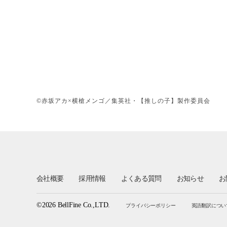
©赤坂アカ×横槍メンゴ／集英社・【推しの子】製作委員会
会社概要
採用情報
よくある質問
お知らせ
お
©2026 BellFine Co.,LTD.
プライバシーポリシー
英語翻訳につい