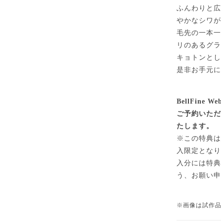
ふんわりと
やかなシワ
毛先の一本
リのあるグ
キョトンと
是非お手元
BellFine 
ご予約いた
たします。
※この特典は、Be
入限定となり
入分には特
う、お願い
※画像は試作