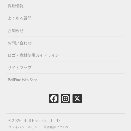
採用情報
よくある質問
お知らせ
お問い合わせ
ロゴ・宣材使用ガイドライン
サイトマップ
BellFine Web Shop
Fa
In
X
ce
st
bo
ag
ok
ra
©2026 BellFine Co.,LTD.
m
プライバシーポリシー
英語翻訳について