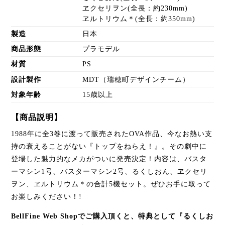
ヱクセリヲン(全長：約230mm)
ヱルトリウム＊(全長：約350mm)
製造
日本
商品形態
プラモデル
材質
PS
設計製作
MDT（瑞穂町デザインチーム）
対象年齢
15歳以上
【商品説明】
1988年に全3巻に渡って販売されたOVA作品、今なお熱い支
持の衰えることがない『トップをねらえ！』。その劇中に
登場した魅力的なメカがついに発売決定！内容は、バスタ
ーマシン1号、バスターマシン2号、るくしおん、ヱクセリ
ヲン、ヱルトリウム＊の合計5機セット。ぜひお手に取って
お楽しみください！!
BellFine Web Shopでご購入頂くと、特典として『るくしお