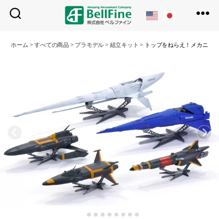
ベ
ル
ホーム
>
すべての商品
>
プラモデル
>
組立キット
>
トップをねらえ！メカニッ
フ
ァ
イ
ン