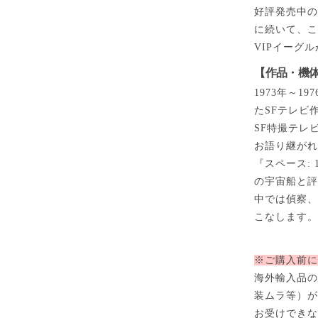
好評発売中
に続いて、こ
VIPイーグ
【作品・機
1973年～
たSFテレビ
SF特撮テレ
お語り継が
『スペース:
の宇宙船と
中では偵察
こなします
※ご購入前
海外輸入品
装ムラ等）
お受けでき