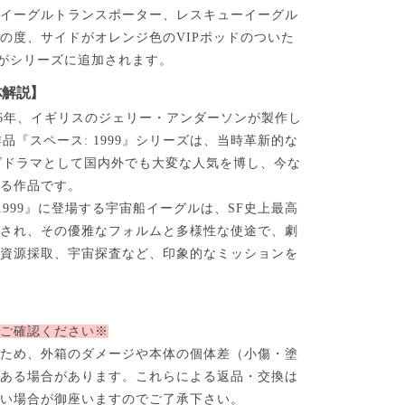
のイーグルトランスポーター、レスキューイーグル
の度、サイドがオレンジ色のVIPポッドのついた
ルがシリーズに追加されます。
体解説】
1976年、イギリスのジェリー・アンダーソンが製作し
作品『スペース: 1999』シリーズは、当時革新的な
ビドラマとして国内外でも大変な人気を博し、今な
れる作品です。
 1999』に登場する宇宙船イーグルは、SF史上最高
評され、その優雅なフォルムと多様性な使途で、劇
、資源採取、宇宙探査など、印象的なミッションを
。
にご確認ください※
のため、外箱のダメージや本体の個体差（小傷・塗
がある場合があります。これらによる返品・交換は
ない場合が御座いますのでご了承下さい。