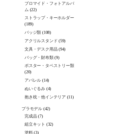
ブロマイド・フォトアルバ
ム
(22)
ストラップ・キーホルダー
(189)
バッジ類
(108)
アクリルスタンド
(59)
文具・デスク用品
(94)
バッグ・財布類
(9)
ポスター・タペストリー類
(20)
アパレル
(14)
ぬいぐるみ
(4)
抱き枕・他インテリア
(11)
プラモデル
(42)
完成品
(7)
組立キット
(32)
塗料
(3)