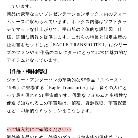
しています。
商品は豪華な白いプレゼンテーションボックス内のフォー
ムケースに収められています。ボックス内部はソフトタッ
チでマットな仕上がりで、宇宙船の全体的な設計図、仕
様、詳細な情報を提供します。これらの特長と限定生産の
証明書をセットした「EAGLE TRANSPORTER」はシリー
ズのファンやSF作品のコレクターにとって非常に魅力的な
アイテムとなっています。
【作品・機体解説】
ジェリー・アンダーソンの革新的なSF作品『スペース：
1999』に登場する「Eagle Transporter」は、多くの人にと
って最も優れたSF宇宙船です。優雅なフォルムと多様性な
使途で知られるこの宇宙船は、偵察、資源採取、宇宙探査
など、印象的なミッションをこなします。
※ご購入前にご確認ください※
海外輸入品のため、外箱のダメージや本体の個体差（小