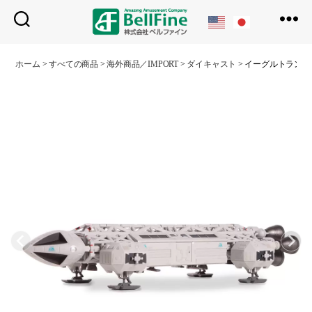
ベ
ル
ホーム
>
すべての商品
>
海外商品／IMPORT
>
ダイキャスト
>
イーグルトランス
フ
ァ
イ
ン