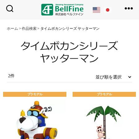
ベ
ル
ホーム
>
作品検索
>
タイムボカンシリーズ ヤッターマン
フ
ァ
イ
ン
2件
プラモデル
プラモデル