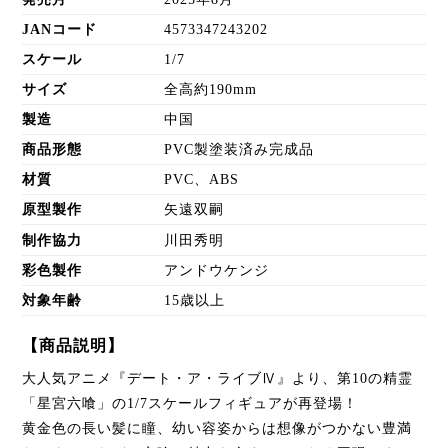
JANコード
4573347243202
スケール
1/7
サイズ
全高約190mm
製造
中国
商品形態
PVC製塗装済み完成品
材質
PVC、ABS
原型製作
矢遠双嗣
制作協力
川田秀明
彩色製作
アンドウケンジ
対象年齢
15歳以上
【商品説明】
大人気アニメ『デート・ア・ライブⅣ』より、第10の精霊
「星宮六喰」の1/7スケールフィギュアが再登場！
黄金色の長い髪に瞳、幼い容姿からは想像がつかない豊満