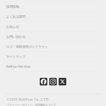
採用情報
よくある質問
お知らせ
お問い合わせ
ロゴ・宣材使用ガイドライン
サイトマップ
BellFine Web Shop
Fa
In
X
ce
st
bo
ag
ok
ra
©2026 BellFine Co.,LTD.
m
プライバシーポリシー
英語翻訳について