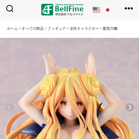
ベ
ル
ホーム
>
すべての商品
>
フィギュア
>
女性キャラクター
>
星宮六喰
フ
ァ
イ
ン