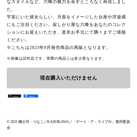
なスタイルなど、六喰の魅力を余すところなく再現しまし
た。
宇宙にいた彼女らしい、月面をイメージした台座や浮遊感
にもご注目ください。寂しがり屋な六喰をあなたのコレク
ションにお迎えいただき、是非お手元にて隅々までご堪能
ください。
※こちらは2023年9月発売商品の再販となります。
※画像は試作品です。実際の商品とは多少異なります。
現在購入いただけません
Post
Share
© 2021 橘公司・つなこ／KADOKAWA／「デート・ア・ライブⅣ」製作委員
会