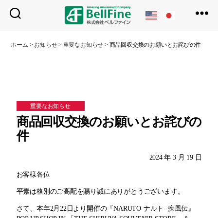
ベ
ル
ホーム
>
お知らせ
>
重要なお知らせ
>
商品回収交換のお願いとお詫びの件
フ
ァ
イ
ン
重要なお知らせ
商品回収交換のお願いとお詫びの
件
2024 年 3 月 19 日
お客様各位
平素は格別のご高配を賜り誠にありがとうございます。
さて、本年2月22日より開催の『NARUTO-ナルト- 疾風伝』