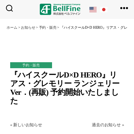
ベ
ル
ホーム
>
お知らせ
>
予約・販売
>
『ハイスクールD×D HERO』リアス・グレモリ
フ
ァ
イ
ン
予約・販売
『ハイスクールD×D HERO』リ
アス・グレモリー ランジェリー
Ver．(再販) 予約開始いたしまし
た
« 新しいお知らせ
過去のお知らせ »