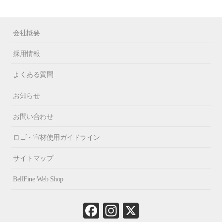
会社概要
採用情報
よくある質問
お知らせ
お問い合わせ
ロゴ・宣材使用ガイドライン
サイトマップ
BellFine Web Shop
Fa
In
X
ce
st