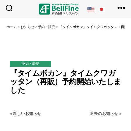
ベ
ル
ホーム
>
お知らせ
>
予約・販売
>
『タイムボカン』タイムクワガッタン（再販
フ
ァ
イ
ン
予約・販売
『タイムボカン』タイムクワガ
ッタン（再販）予約開始いたしま
した
« 新しいお知らせ
過去のお知らせ »