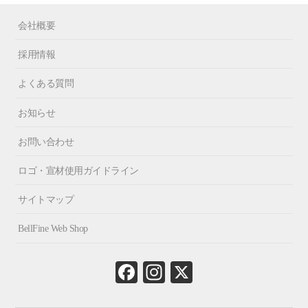
会社概要
採用情報
よくある質問
お知らせ
お問い合わせ
ロゴ・宣材使用ガイドライン
サイトマップ
BellFine Web Shop
Fa
In
X
ce
st
bo
ag