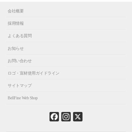
会社概要
採用情報
よくある質問
お知らせ
お問い合わせ
ロゴ・宣材使用ガイドライン
サイトマップ
BellFine Web Shop
Fa
In
X
ce
st
bo
ag