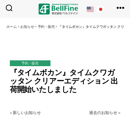
ベ
ル
ホーム
>
お知らせ
>
予約・販売
>
『タイムボカン』タイムクワガッタン クリア
フ
ァ
イ
ン
予約・販売
『タイムボカン』タイムクワガ
ッタン クリアーエディション 出
荷開始いたしました
« 新しいお知らせ
過去のお知らせ »