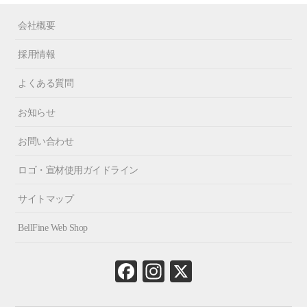
会社概要
採用情報
よくある質問
お知らせ
お問い合わせ
ロゴ・宣材使用ガイドライン
サイトマップ
BellFine Web Shop
Fa
In
X
ce
st
bo
ag