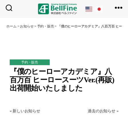
ベ
ル
ホーム
>
お知らせ
>
予約・販売
>
『僕のヒーローアカデミア』八百万百 ヒーロース
フ
ァ
イ
ン
予約・販売
『僕のヒーローアカデミア』八
百万百 ヒーロースーツVer.(再販)
出荷開始いたしました
« 新しいお知らせ
過去のお知らせ »