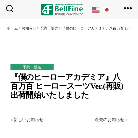
ベ
ル
ホーム
>
お知らせ
>
予約・販売
>
『僕のヒーローアカデミア』八百万百 ヒーロース
フ
ァ
イ
ン
予約・販売
『僕のヒーローアカデミア』八
百万百 ヒーロースーツVer.(再販)
出荷開始いたしました
« 新しいお知らせ
過去のお知らせ »