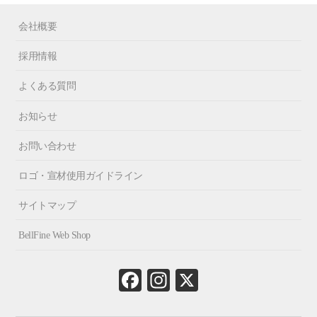
会社概要
採用情報
よくある質問
お知らせ
お問い合わせ
ロゴ・宣材使用ガイドライン
サイトマップ
BellFine Web Shop
Fa
In
X
ce
st
bo
ag