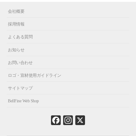
会社概要
採用情報
よくある質問
お知らせ
お問い合わせ
ロゴ・宣材使用ガイドライン
サイトマップ
BellFine Web Shop
Fa
In
X
ce
st
bo
ag