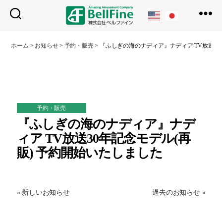
ベ
ル
ホーム
>
お知らせ
>
予約・販売
>
『ふしぎの海のナディア』ナディア TV放送30
フ
ァ
イ
ン
予約・販売
『ふしぎの海のナディア』ナデ
ィア TV放送30年記念モデル(再
販) 予約開始いたしました
« 新しいお知らせ
過去のお知らせ »