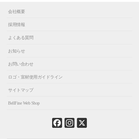
会社概要
採用情報
よくある質問
お知らせ
お問い合わせ
ロゴ・宣材使用ガイドライン
サイトマップ
BellFine Web Shop
Fa
In
X
ce
st
bo
ag