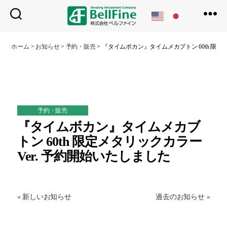
ベ
ル
ホーム
>
お知らせ
>
予約・販売
>
『タイムボカン』タイムメカブトン 60th 限定
フ
ァ
イ
ン
予約・販売
『タイムボカン』タイムメカブ
トン 60th 限定メタリックカラー
Ver. 予約開始いたしました
« 新しいお知らせ
過去のお知らせ »