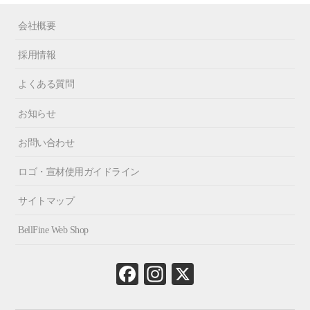
会社概要
採用情報
よくある質問
お知らせ
お問い合わせ
ロゴ・宣材使用ガイドライン
サイトマップ
BellFine Web Shop
Fa
In
X
ce
st
bo
ag