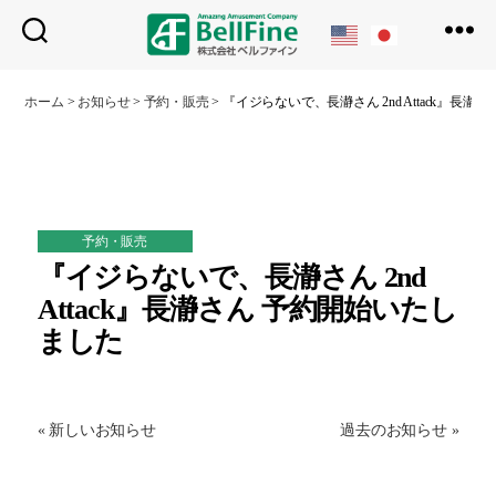
ベ
ル
ホーム
>
お知らせ
>
予約・販売
>
『イジらないで、長瀞さん 2nd Attack』長
フ
ァ
イ
ン
予約・販売
『イジらないで、長瀞さん 2nd
Attack』長瀞さん 予約開始いたし
ました
« 新しいお知らせ
過去のお知らせ »