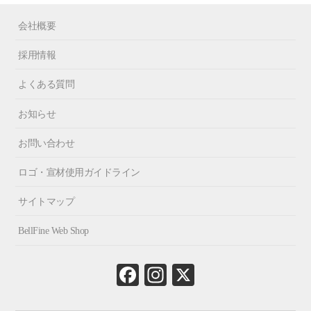
会社概要
採用情報
よくある質問
お知らせ
お問い合わせ
ロゴ・宣材使用ガイドライン
サイトマップ
BellFine Web Shop
Fa
In
X
ce
st
bo
ag