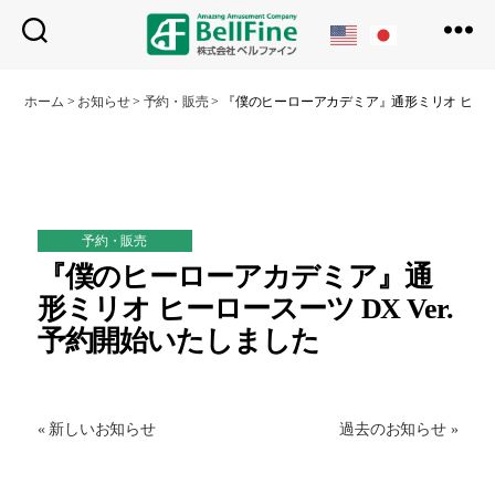
ベ
ル
ホーム
>
お知らせ
>
予約・販売
>
『僕のヒーローアカデミア』通形ミリオ ヒーロース
フ
ァ
イ
ン
予約・販売
『僕のヒーローアカデミア』通
形ミリオ ヒーロースーツ DX Ver.
予約開始いたしました
« 新しいお知らせ
過去のお知らせ »