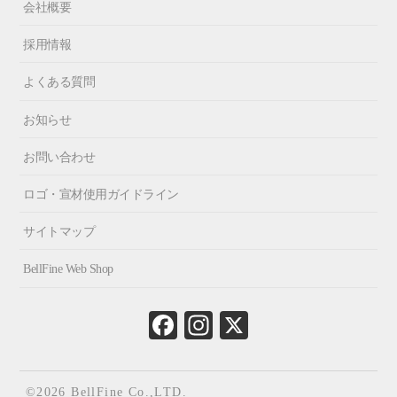
会社概要
採用情報
よくある質問
お知らせ
お問い合わせ
ロゴ・宣材使用ガイドライン
サイトマップ
BellFine Web Shop
Fa
In
X
ce
st
bo
ag
ok
ra
©2026 BellFine Co.,LTD.