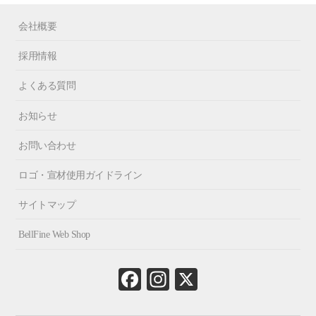
会社概要
採用情報
よくある質問
お知らせ
お問い合わせ
ロゴ・宣材使用ガイドライン
サイトマップ
BellFine Web Shop
Fa
In
X
ce
st
bo
ag