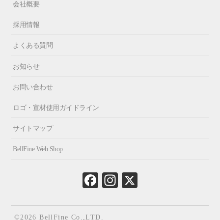
会社概要
採用情報
よくある質問
お知らせ
お問い合わせ
ロゴ・宣材使用ガイドライン
サイトマップ
BellFine Web Shop
Fa
In
X
ce
st
bo
ag
ok
ra
©2026 BellFine Co.,LTD.