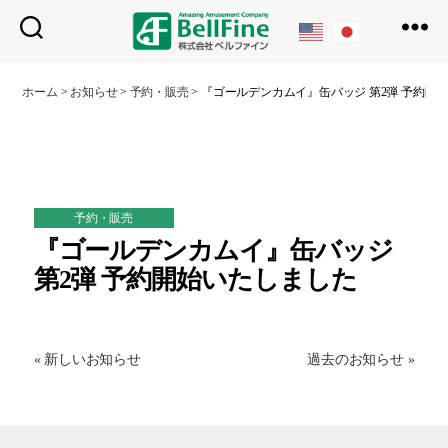
ベ
ル
ホーム
>
お知らせ
>
予約・販売
>
『ゴールデンカムイ』缶バッジ 第2弾 予約開
フ
ァ
イ
ン
予約・販売
『ゴールデンカムイ』缶バッジ
第2弾 予約開始いたしました
« 新しいお知らせ
過去のお知らせ »