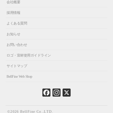
会社概要
採用情報
よくある質問
お知らせ
お問い合わせ
ロゴ・宣材使用ガイドライン
サイトマップ
BellFine Web Shop
Fa
In
X
ce
st
bo
ag
ok
ra
©2026 BellFine Co.,LTD.