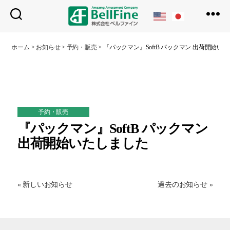
ベ
ル
ホーム
>
お知らせ
>
予約・販売
>
『パックマン』SoftB パックマン 出荷開始い
フ
ァ
イ
ン
予約・販売
『パックマン』SoftB パックマン
出荷開始いたしました
« 新しいお知らせ
過去のお知らせ »