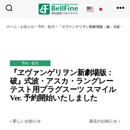
ベ
ル
ホーム
>
お知らせ
>
予約・販売
>
『ヱヴァンゲリヲン新劇場版：破』式波・アスカ
フ
ァ
イ
ン
予約・販売
『ヱヴァンゲリヲン新劇場版：
破』式波・アスカ・ラングレー
テスト用プラグスーツ スマイル
Ver. 予約開始いたしました
« 新しいお知らせ
過去のお知らせ »