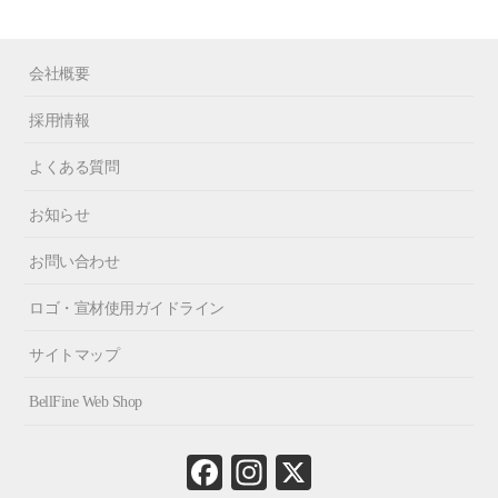
会社概要
採用情報
よくある質問
お知らせ
お問い合わせ
ロゴ・宣材使用ガイドライン
サイトマップ
BellFine Web Shop
Fa
In
X
ce
st