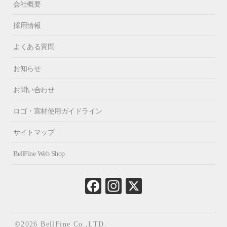
会社概要
採用情報
よくある質問
お知らせ
お問い合わせ
ロゴ・宣材使用ガイドライン
サイトマップ
BellFine Web Shop
Fa
In
X
ce
st
bo
ag
ok
ra
©2026 BellFine Co.,LTD.