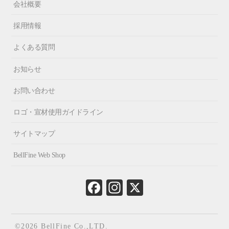
会社概要
採用情報
よくある質問
お知らせ
お問い合わせ
ロゴ・宣材使用ガイドライン
サイトマップ
BellFine Web Shop
Fa
In
X
ce
st
bo
ag
ok
ra
©2026 BellFine Co.,LTD.