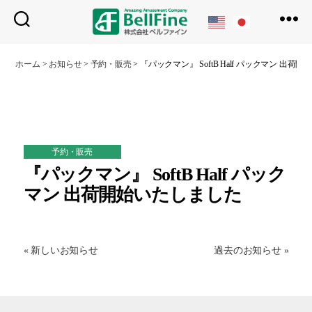
ベ
ル
ホーム
>
お知らせ
>
予約・販売
>
『パックマン』 SoftB Half パックマン 出荷
フ
ァ
イ
ン
予約・販売
『パックマン』 SoftB Half パック
マン 出荷開始いたしました
« 新しいお知らせ
過去のお知らせ »