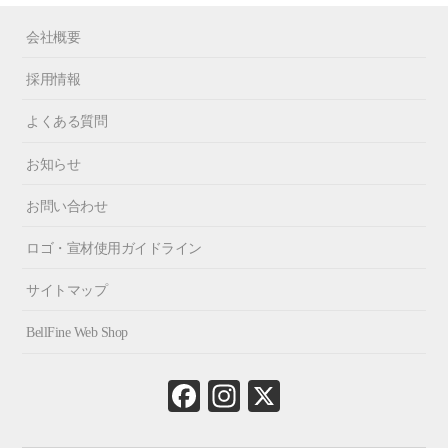
会社概要
採用情報
よくある質問
お知らせ
お問い合わせ
ロゴ・宣材使用ガイドライン
サイトマップ
BellFine Web Shop
Fa
In
X
ce
st
bo
ag