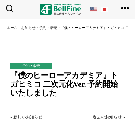
ベ
ル
ホーム
>
お知らせ
>
予約・販売
>
『僕のヒーローアカデミア』トガヒミコ 二次元化
フ
ァ
イ
ン
予約・販売
『僕のヒーローアカデミア』ト
ガヒミコ 二次元化Ver. 予約開始
いたしました
« 新しいお知らせ
過去のお知らせ »