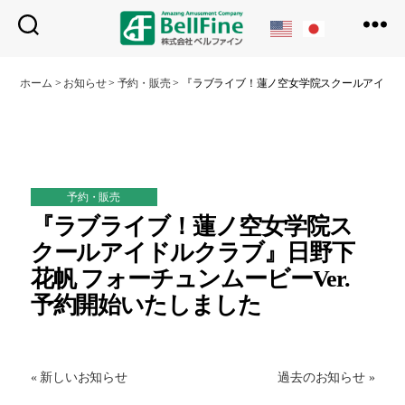
ベ
ル
ホーム
>
お知らせ
>
予約・販売
>
『ラブライブ！蓮ノ空女学院スクールアイドルク
フ
ァ
イ
ン
予約・販売
『ラブライブ！蓮ノ空女学院ス
クールアイドルクラブ』日野下
花帆 フォーチュンムービーVer.
予約開始いたしました
« 新しいお知らせ
過去のお知らせ »