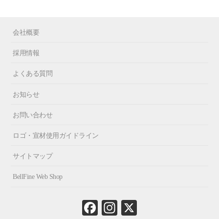
会社概要
採用情報
よくある質問
お知らせ
お問い合わせ
ロゴ・宣材使用ガイドライン
サイトマップ
BellFine Web Shop
Fa
In
X
ce
st