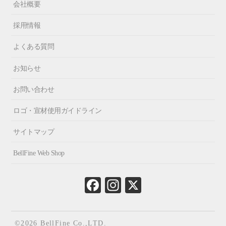
会社概要
採用情報
よくある質問
お知らせ
お問い合わせ
ロゴ・宣材使用ガイドライン
サイトマップ
BellFine Web Shop
Fa
In
X
ce
st
bo
ag
ok
ra
©2026 BellFine Co.,LTD.