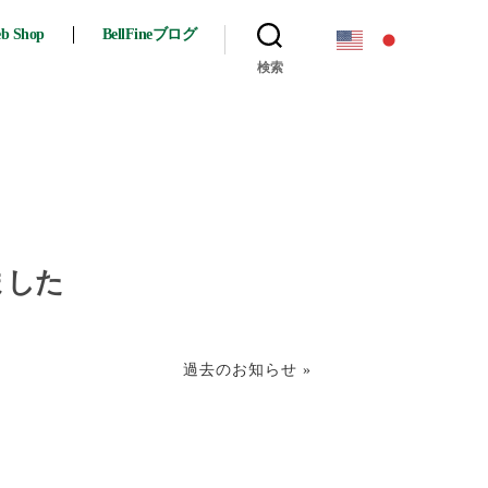
eb Shop
BellFineブログ
検索
ました
過去のお知らせ »