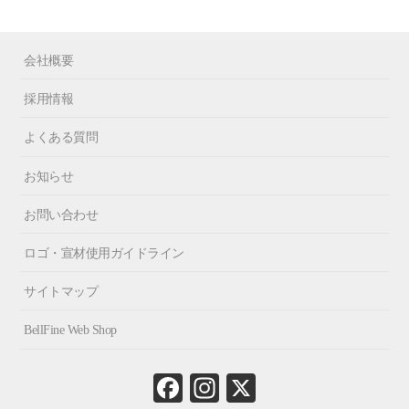
会社概要
採用情報
よくある質問
お知らせ
お問い合わせ
ロゴ・宣材使用ガイドライン
サイトマップ
BellFine Web Shop
Fa
In
X
ce
st