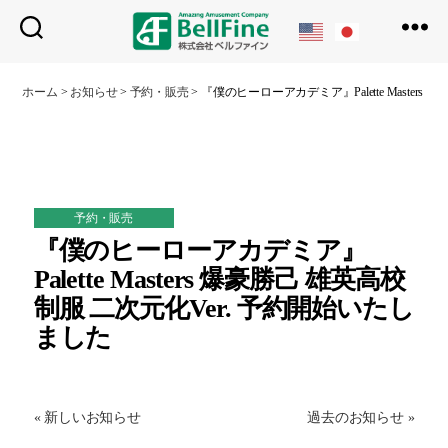
ベ
ル
ホーム
>
お知らせ
>
予約・販売
>
『僕のヒーローアカデミア』Palette Master
フ
ァ
イ
ン
予約・販売
『僕のヒーローアカデミア』
Palette Masters 爆豪勝己 雄英高校
制服 二次元化Ver. 予約開始いたし
ました
« 新しいお知らせ
過去のお知らせ »