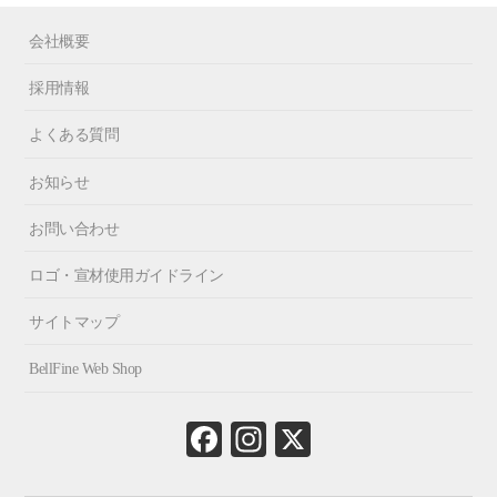
会社概要
採用情報
よくある質問
お知らせ
お問い合わせ
ロゴ・宣材使用ガイドライン
サイトマップ
BellFine Web Shop
Fa
In
X
ce
st
bo
ag