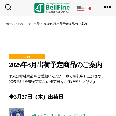
ベ
ル
ホーム
>
お知らせ
>
出荷
>
2025年3月出荷予定商品のご案内
フ
ァ
イ
ン
出荷
2025年3月出荷予定商品のご案内
平素は弊社商品をご愛顧いただき、厚く御礼申し上げます。
2025年3月発売予定商品の出荷日を
ご案内申し上げます
。
◆3月
27
日（
木
）出荷日
SoftB ソニック・ザ・ヘッジホッグ