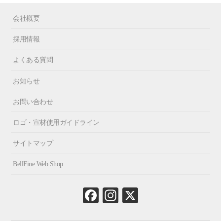
会社概要
採用情報
よくある質問
お知らせ
お問い合わせ
ロゴ・宣材使用ガイドライン
サイトマップ
BellFine Web Shop
Fa
In
X
ce
st
bo
ag